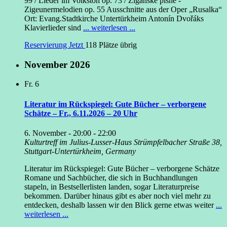
99 / Lieder im Volkston op. 73 / Zigánské písne -
Zigeunermelodien op. 55 Ausschnitte aus der Oper „Rusalka“
Ort: Evang.Stadtkirche Untertürkheim Antonín Dvořáks
Klavierlieder sind
... weiterlesen ...
Reservierung Jetzt
118 Plätze übrig
November 2026
Fr.
6
Literatur im Rückspiegel: Gute Bücher – verborgene
Schätze – Fr., 6.11.2026 – 20 Uhr
6. November - 20:00
-
22:00
Kulturtreff im Julius-Lusser-Haus
Strümpfelbacher Straße 38,
Stuttgart-Untertürkheim, Germany
Literatur im Rückspiegel: Gute Bücher – verborgene Schätze
Romane und Sachbücher, die sich in Buchhandlungen
stapeln, in Bestsellerlisten landen, sogar Literaturpreise
bekommen. Darüber hinaus gibt es aber noch viel mehr zu
entdecken, deshalb lassen wir den Blick gerne etwas weiter
...
weiterlesen ...