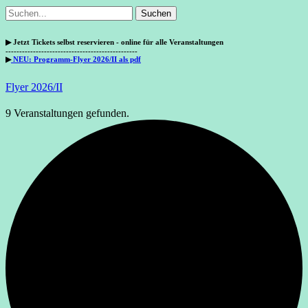
Suchen
Suchen
nach:
▶
Jetzt Tickets selbst reservieren - online für alle Veranstaltungen
------------------------------------------------
▶
NEU: Programm-Flyer 2026/II als pdf
Flyer 2026/II
9 Veranstaltungen gefunden.