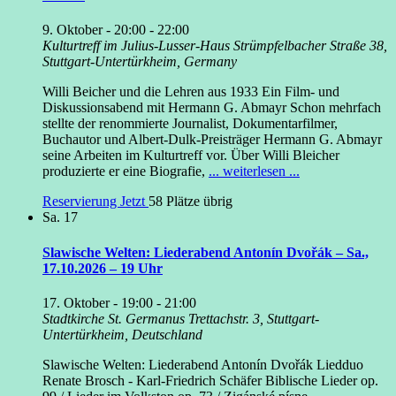
9. Oktober - 20:00
-
22:00
Kulturtreff im Julius-Lusser-Haus
Strümpfelbacher Straße 38,
Stuttgart-Untertürkheim, Germany
Willi Beicher und die Lehren aus 1933 Ein Film- und
Diskussionsabend mit Hermann G. Abmayr Schon mehrfach
stellte der renommierte Journalist, Dokumentarfilmer,
Buchautor und Albert-Dulk-Preisträger Hermann G. Abmayr
seine Arbeiten im Kulturtreff vor. Über Willi Bleicher
produzierte er eine Biografie,
... weiterlesen ...
Reservierung Jetzt
58 Plätze übrig
Sa.
17
Slawische Welten: Liederabend Antonín Dvořák – Sa.,
17.10.2026 – 19 Uhr
17. Oktober - 19:00
-
21:00
Stadtkirche St. Germanus
Trettachstr. 3, Stuttgart-
Untertürkheim, Deutschland
Slawische Welten: Liederabend Antonín Dvořák Liedduo
Renate Brosch - Karl-Friedrich Schäfer Biblische Lieder op.