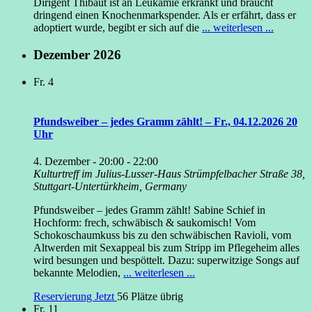
Dirigent Thibaut ist an Leukämie erkrankt und braucht
dringend einen Knochenmarkspender. Als er erfährt, dass er
adoptiert wurde, begibt er sich auf die
... weiterlesen ...
Dezember 2026
Fr.
4
Pfundsweiber – jedes Gramm zählt! – Fr., 04.12.2026 20
Uhr
4. Dezember - 20:00
-
22:00
Kulturtreff im Julius-Lusser-Haus
Strümpfelbacher Straße 38,
Stuttgart-Untertürkheim, Germany
Pfundsweiber – jedes Gramm zählt! Sabine Schief in
Hochform: frech, schwäbisch & saukomisch! Vom
Schokoschaumkuss bis zu den schwäbischen Ravioli, vom
Altwerden mit Sexappeal bis zum Stripp im Pflegeheim alles
wird besungen und bespöttelt. Dazu: superwitzige Songs auf
bekannte Melodien,
... weiterlesen ...
Reservierung Jetzt
56 Plätze übrig
Fr.
11