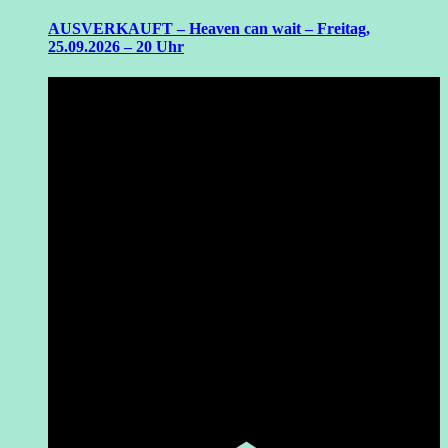
AUSVERKAUFT – Heaven can wait – Freitag,
25.09.2026 – 20 Uhr