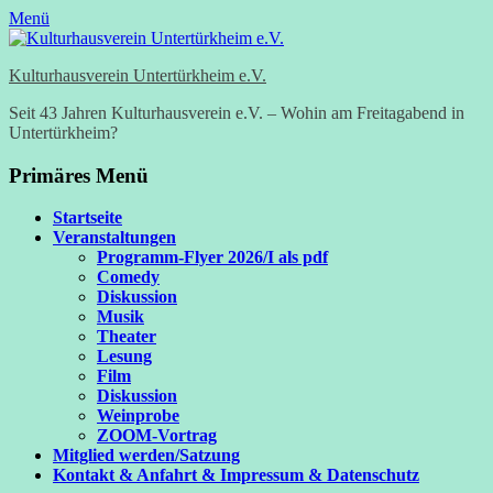
Menü
Kulturhausverein Untertürkheim e.V.
Seit 43 Jahren Kulturhausverein e.V. – Wohin am Freitagabend in
Untertürkheim?
Primäres Menü
Zum
Startseite
Inhalt
Veranstaltungen
springen
Programm-Flyer 2026/I als pdf
Comedy
Diskussion
Musik
Theater
Lesung
Film
Diskussion
Weinprobe
ZOOM-Vortrag
Mitglied werden/Satzung
Kontakt & Anfahrt & Impressum & Datenschutz